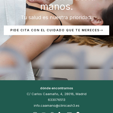
manos.
Tu salud es nuestra prioridad.
PIDE CITA CON EL CUIDADO QUE TE MERECES
dónde encontrarnos
C/ Carlos Caamaño, 4, 28016, Madrid
633076513
info.caamano@clinicash3.es